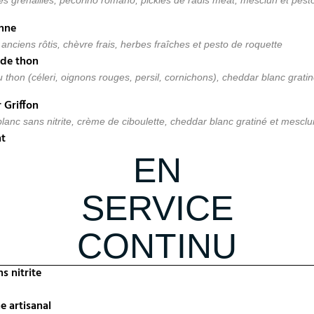
s grenailles, pecorino romano, pickles de radis meat, mesclun et pest
enne
nciens rôtis, chèvre frais, herbes fraîches et pesto de roquette
 de thon
thon (céleri, oignons rouges, persil, cornichons), cheddar blanc grati
 Griffon
lanc sans nitrite, crème de ciboulette, cheddar blanc gratiné et mesclu
t
EN
SERVICE
CONTINU
s nitrite
 artisanal