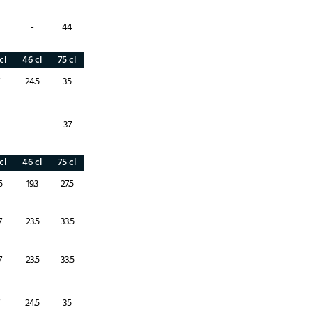
-
44
cl
46 cl
75 cl
24.5
35
-
37
cl
46 cl
75 cl
5
19.3
27.5
7
23.5
33.5
7
23.5
33.5
24.5
35