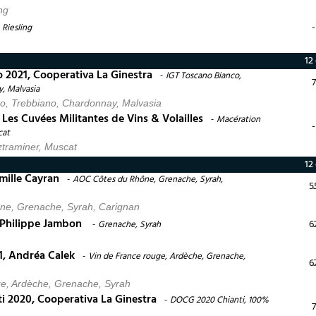
ng
-
Riesling
12 
o 2021, Cooperativa La Ginestra
IGT Toscano Bianco,
7
, Malvasia
o, Trebbiano, Chardonnay, Malvasia
 Les Cuvées Militantes de Vins & Volailles
Macération
-
cat
traminer, Muscat
12 
mille Cayran
AOC Côtes du Rhône, Grenache, Syrah,
5.
e, Grenache, Syrah, Carignan
 Philippe Jambon
6.
Grenache, Syrah
1, Andréa Calek
Vin de France rouge, Ardèche, Grenache,
6.
ge, Ardèche, Grenache, Syrah
ti 2020, Cooperativa La Ginestra
DOCG 2020 Chianti, 100%
7