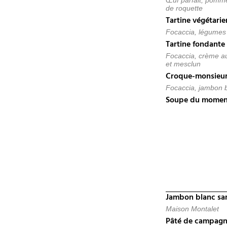
Œuf parfait, pomme
de roquette
Tartine végétari
Focaccia, légumes a
Tartine fondante
Focaccia, crème au 
et mesclun
Croque-monsieur
Focaccia, jambon b
Soupe du momen
Jambon blanc san
Maison Montalet
Pâté de campagne