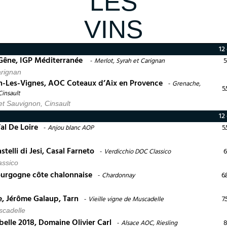
LES
VINS
12 
 Gêne, IGP Méditerranée
5
Merlot, Syrah et Carignan
arignan
n-Les-Vignes, AOC Coteaux d’Aix en Provence
Grenache,
5.
insault
t Sauvignon, Cinsault
12 
al De Loire
5.
Anjou blanc AOP
telli di Jesi, Casal Farneto
6
Verdicchio DOC Classico
assico
ourgogne côte chalonnaise
6.
Chardonnay
, Jérôme Galaup, Tarn
7.
Vieille vigne de Muscadelle
scadelle
 belle 2018, Domaine Olivier Carl
8
Alsace AOC, Riesling