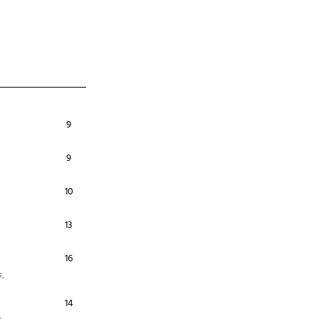
9
9
10
13
16
s,
14