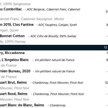
i, 100% Sangiovese
au Combrillac
AOC Bergerac, Cabernet Franc, Cabernet
7.
ernet Franc, Cabernet Sauvignon, Merlot
n 2019, Clos Fantine
9
AOC Faugères, Carigan, Syrah
igan, Syrah
, Bonnet Cotton
-
AOC Côte de Brouilly, 100% Gamay
lly, 100% Gamay
12 
ry, Riccadonna
7
, L’Angelou Blanc
8
Vin pétillant naturel de France
el de France
mien Bureau, 2020
-
Vin pétillant naturel de France
el de France
art Brut, Reims
12
Chardonnay, Pinot Meunier, Pinot Noir
Meunier, Pinot Noir
art Rosé, Reims
-
Chardonnay, Pinot Meunier, Pinot Noir
Meunier, Pinot Noir
art Blanc de Blanc, Reims
-
Chardonnay