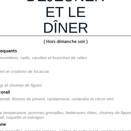
ET LE
DÎNER
( Hors dimanche soir )
roquants
combres, radis, carottes et branches de céleri
 et croûtons de focaccia
g) et chutney de figues
corail
asmati, flocons de piment, cardamome, coriandre et citron vert
e température, pommes grenailles, betteraves rôties, chutney de figue
il, roquette et estragon
nne