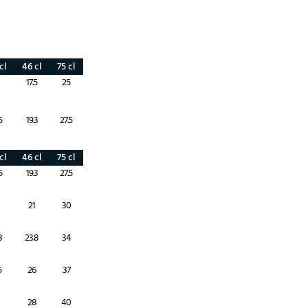
cl
46 cl
75 cl
17.5
25
5
19.3
27.5
cl
46 cl
75 cl
5
19.3
27.5
21
30
8
23.8
34
5
26
37
28
40