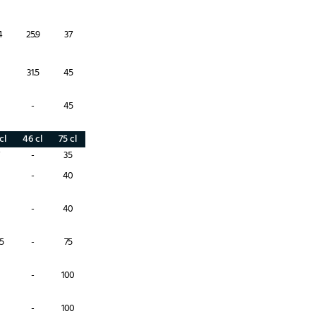
4
25.9
37
31.5
45
-
45
cl
46 cl
75 cl
-
35
-
40
-
40
.5
-
75
-
100
-
100