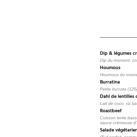
Dip & légumes c
Dip du moment, con
Houmous
Houmous du moment
Burratina
Petite burrata (125
Dahl de lentilles 
Lait de coco, riz b
Roastbeef
Cuisson lente bass
sauce crémeuse d’a
Salade végétarie