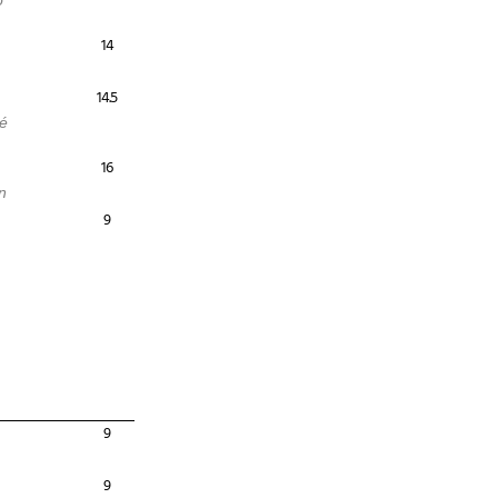
o
14
14.5
né
16
n
9
9
9