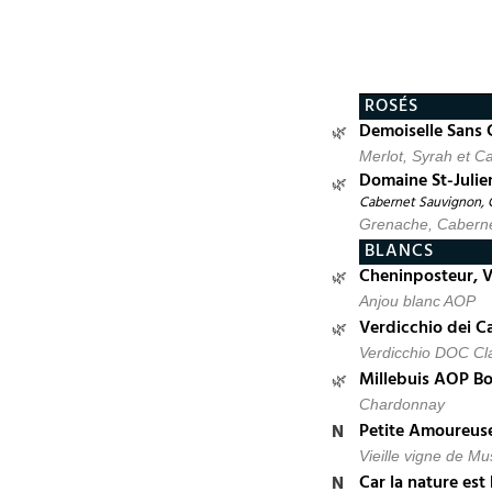
ROSÉS
Demoiselle Sans
Merlot, Syrah et C
Domaine St-Julie
Cabernet Sauvignon, C
Grenache, Caberne
BLANCS
Cheninposteur, V
Anjou blanc AOP
Verdicchio dei Cas
Verdicchio DOC Cl
Millebuis AOP B
Chardonnay
Petite Amoureuse
Vieille vigne de Mu
Car la nature est