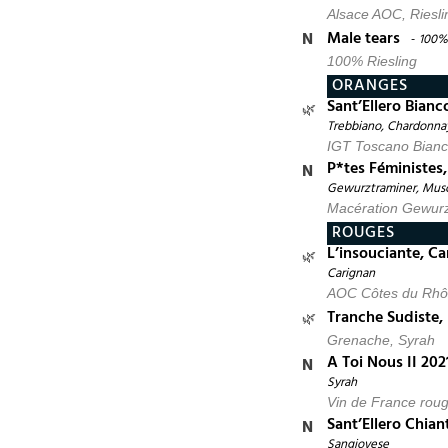
Alsace AOC, Riesli
Male tears
100% 
100% Riesling
ORANGES
Sant’Ellero Bianc
Trebbiano, Chardonnay
IGT Toscano Bianc
P*tes Féministes,
Gewurztraminer, Mus
Macération Gewurz
ROUGES
L’insouciante, Ca
Carignan
AOC Côtes du Rhôn
Tranche Sudiste,
Grenache, Syrah
A Toi Nous II 202
Syrah
Vin de France rou
Sant’Ellero Chian
Sangiovese