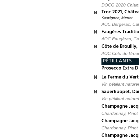
DOCG 2020 Chiant
Troc 2021, Châte
Sauvignon, Merlot
AOC Bergerac, Cab
Faugères Traditio
AOC Faugères, Car
Côte de Brouilly
AOC Côte de Broui
PÉTILLANTS
Prosecco Extra D
La Ferme du Vert
Vin pétillant natur
Saperlipopet, Da
Vin pétillant natur
Champagne Jacqu
Chardonnay, Pinot 
Champagne Jacqu
Chardonnay, Pinot 
Champagne Jacqu