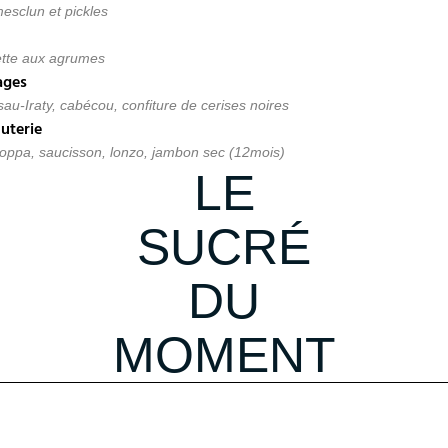
esclun et pickles
ette aux agrumes
ages
au-Iraty, cabécou, confiture de cerises noires
uterie
oppa, saucisson, lonzo, jambon sec (12mois)
LE
SUCRÉ
DU
MOMENT